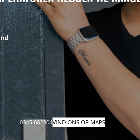
end
0345 682304
VIND ONS OP MAPS