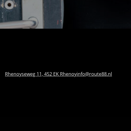
Rhenoyseweg 11, 452 EK Rhenoy
info@route88.nl