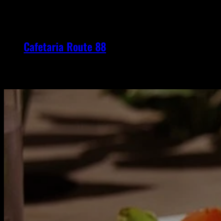
Ga
naar
de
Cafetaria Route 88
inhoud